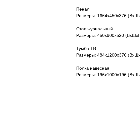
Пенал
Размеры: 1664х450х376 (ВхШх
Стол журнальный
Размеры: 450х900х520 (ВхШхГ
Тумба ТВ
Размеры: 484х1200х376 (ВхШх
Полка навесная
Размеры: 196х1000х196 (ВхШх